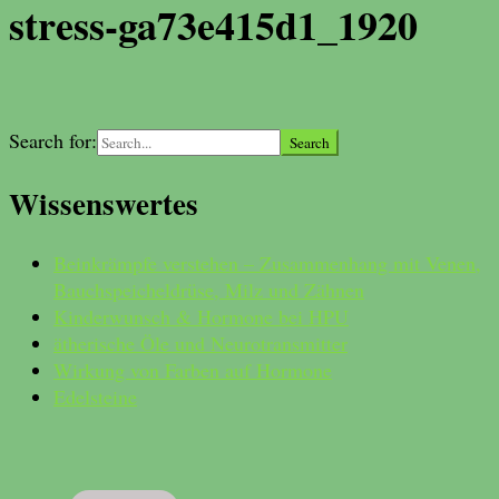
stress-ga73e415d1_1920
Search for:
Wissenswertes
Beinkrämpfe verstehen – Zusammenhang mit Venen,
Bauchspeicheldrüse, Milz und Zähnen
Kinderwunsch & Hormone bei HPU
ätherische Öle und Neurotransmitter
Wirkung von Farben auf Hormone
Edelsteine