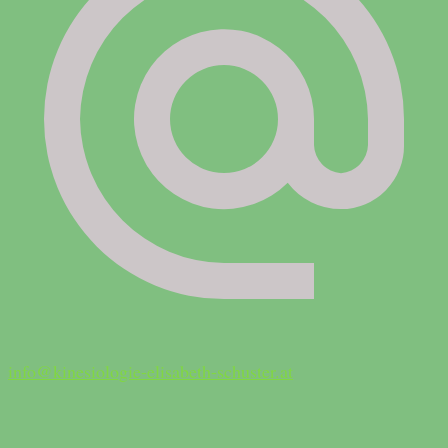
info@kinesiologie-elisabeth-schuster.at