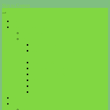
Skip to Content
Start
Was ist Kinesiologie?
Anwendungen
Methoden
Touch for Health
akademische Kinesiologie der ÖAKG
(AKDK)
Brain Gym®
Biologische Kinesiologie
R.E.S.E.T. TMG®
MFT
KnK
ART
Aktuelles
Über mich
Meine Ausbildungen