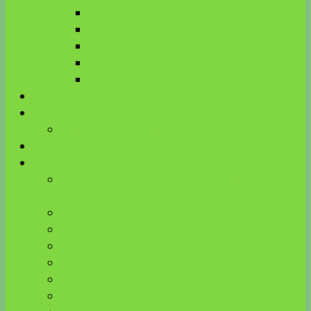
Biologische Kinesiologie
R.E.S.E.T. TMG®
MFT
KnK
ART
Aktuelles
Über mich
Meine Ausbildungen
Energieausgleich
Kinesiologie Blog
Beinkrämpfe verstehen – Zusammenhang mit
Venen, Bauchspeicheldrüse, Milz und Zähnen
Kinderwunsch & Hormone bei HPU
ätherische Öle und Neurotransmitter
Wirkung von Farben auf Hormone
Edelsteine
Gemmomazerate
Vitalpilze