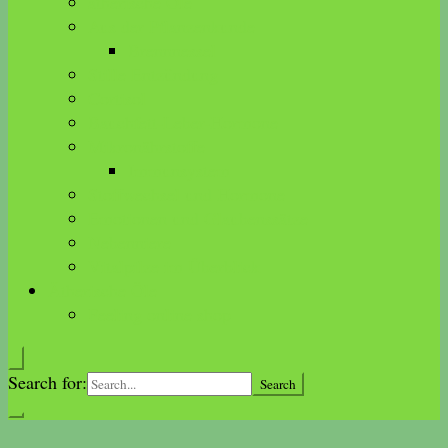
ätherische Öle
Aus der Pflanzenkunde
Brennnessel
Stille Entzündung
Cortisol
Bauchfett-Leber-Hormone
Mikronährstoffe
Immunsystem
Stoffwechsel und Hormone
Emotionen und Glaubenssätze
Nebenniere
Vitalpilze im Überblick
Ätherische Öle
Feeling online shop
Search for: