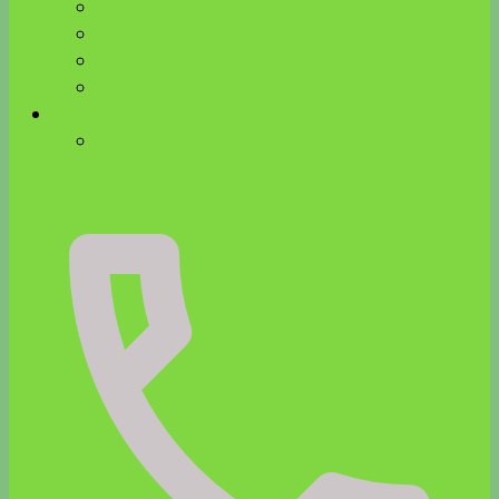
Stoffwechsel und Hormone
Emotionen und Glaubenssätze
Nebenniere
Vitalpilze im Überblick
Ätherische Öle
Feeling online shop