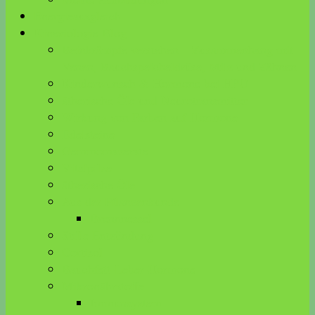
Energieausgleich
Kinesiologie Blog
Beinkrämpfe verstehen – Zusammenhang mit
Venen, Bauchspeicheldrüse, Milz und Zähnen
Kinderwunsch & Hormone bei HPU
ätherische Öle und Neurotransmitter
Wirkung von Farben auf Hormone
Edelsteine
Gemmomazerate
Vitalpilze
ätherische Öle
Aus der Pflanzenkunde
Brennnessel
Stille Entzündung
Cortisol
Bauchfett-Leber-Hormone
Mikronährstoffe
Immunsystem