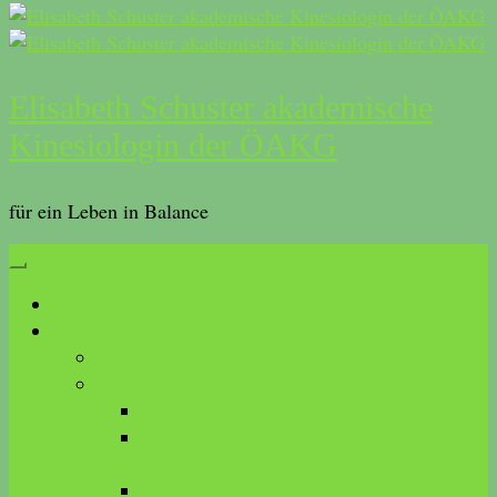
Elisabeth Schuster akademische
Kinesiologin der ÖAKG
für ein Leben in Balance
Start
Was ist Kinesiologie?
Anwendungen
Methoden
Touch for Health
akademische Kinesiologie der ÖAKG
(AKDK)
Brain Gym®