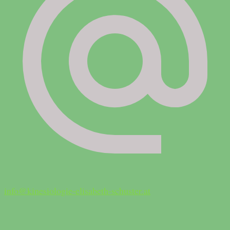
info@kinesiologie-elisabeth-schuster.at