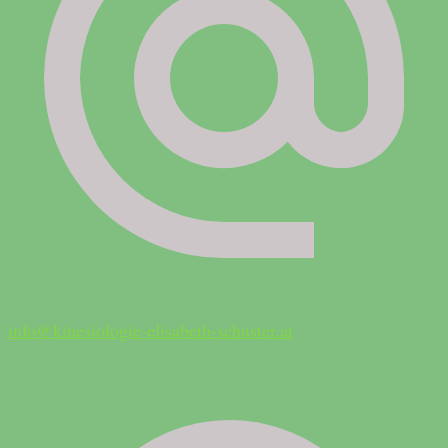
info@kinesiologie-elisabeth-schuster.at