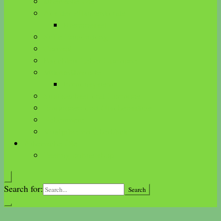
ätherische Öle
Aus der Pflanzenkunde
Brennnessel
Stille Entzündung
Cortisol
Bauchfett-Leber-Hormone
Mikronährstoffe
Immunsystem
Stoffwechsel und Hormone
Emotionen und Glaubenssätze
Nebenniere
Vitalpilze im Überblick
Ätherische Öle
Feeling online shop
Search for: