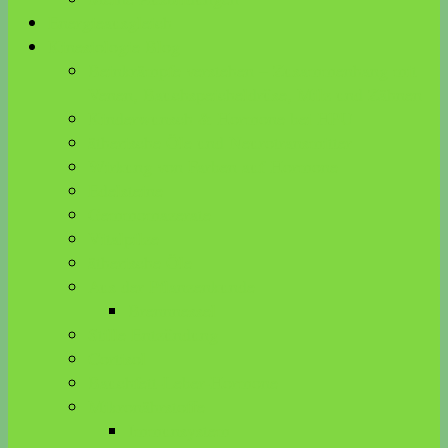
Energieausgleich
Kinesiologie Blog
Beinkrämpfe verstehen – Zusammenhang mit
Venen, Bauchspeicheldrüse, Milz und Zähnen
Kinderwunsch & Hormone bei HPU
ätherische Öle und Neurotransmitter
Wirkung von Farben auf Hormone
Edelsteine
Gemmomazerate
Vitalpilze
ätherische Öle
Aus der Pflanzenkunde
Brennnessel
Stille Entzündung
Cortisol
Bauchfett-Leber-Hormone
Mikronährstoffe
Immunsystem