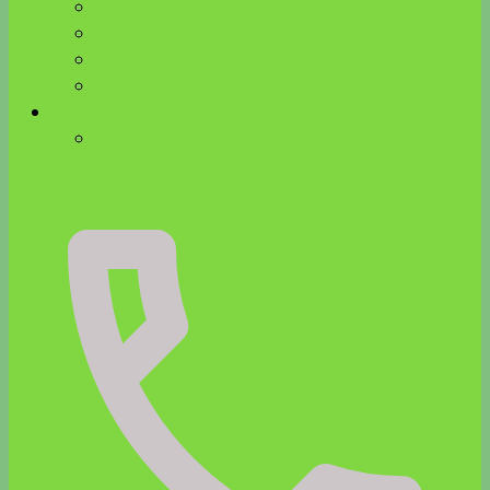
Stoffwechsel und Hormone
Emotionen und Glaubenssätze
Nebenniere
Vitalpilze im Überblick
Ätherische Öle
Feeling online shop