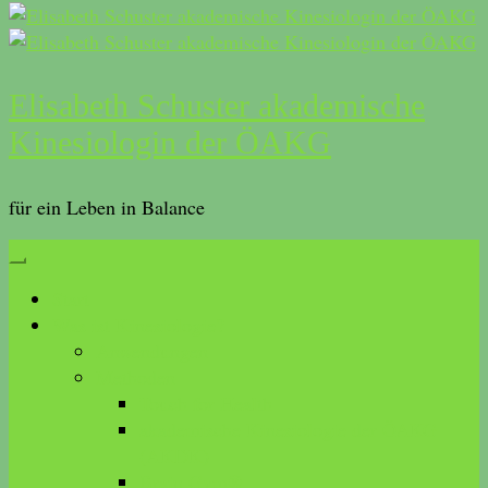
Elisabeth Schuster akademische
Kinesiologin der ÖAKG
für ein Leben in Balance
Start
Was ist Kinesiologie?
Anwendungen
Methoden
Touch for Health
akademische Kinesiologie der ÖAKG
(AKDK)
Brain Gym®