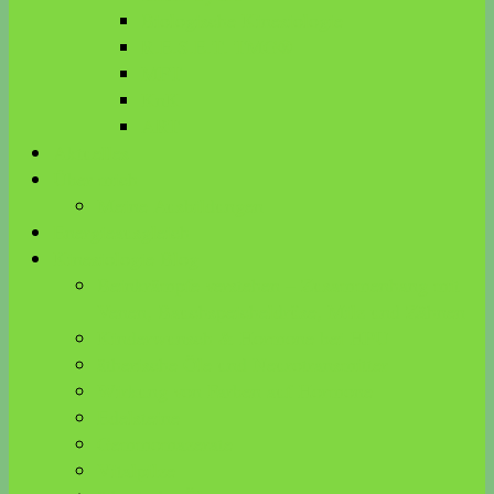
Biologische Kinesiologie
R.E.S.E.T. TMG®
MFT
KnK
ART
Aktuelles
Über mich
Meine Ausbildungen
Energieausgleich
Kinesiologie Blog
Beinkrämpfe verstehen – Zusammenhang mit
Venen, Bauchspeicheldrüse, Milz und Zähnen
Kinderwunsch & Hormone bei HPU
ätherische Öle und Neurotransmitter
Wirkung von Farben auf Hormone
Edelsteine
Gemmomazerate
Vitalpilze