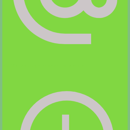
info@kinesiologie-elisabeth-schuster.at