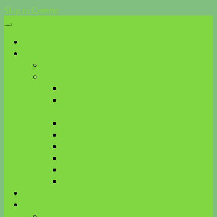
Skip to Content
Start
Was ist Kinesiologie?
Anwendungen
Methoden
Touch for Health
akademische Kinesiologie der ÖAKG
(AKDK)
Brain Gym®
Biologische Kinesiologie
R.E.S.E.T. TMG®
MFT
KnK
ART
Aktuelles
Über mich
Meine Ausbildungen