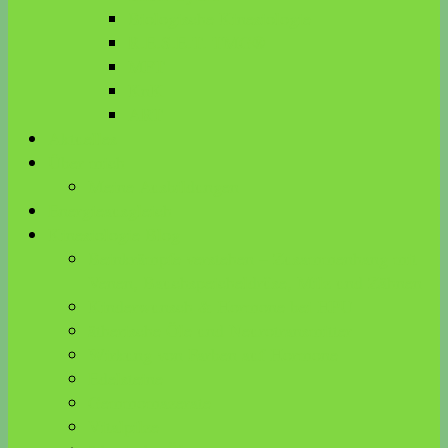
Biologische Kinesiologie
R.E.S.E.T. TMG®
MFT
KnK
ART
Aktuelles
Über mich
Meine Ausbildungen
Energieausgleich
Kinesiologie Blog
Beinkrämpfe verstehen – Zusammenhang mit
Venen, Bauchspeicheldrüse, Milz und Zähnen
Kinderwunsch & Hormone bei HPU
ätherische Öle und Neurotransmitter
Wirkung von Farben auf Hormone
Edelsteine
Gemmomazerate
Vitalpilze