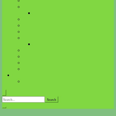
ätherische Öle
Aus der Pflanzenkunde
Brennnessel
Stille Entzündung
Cortisol
Bauchfett-Leber-Hormone
Mikronährstoffe
Immunsystem
Stoffwechsel und Hormone
Emotionen und Glaubenssätze
Nebenniere
Vitalpilze im Überblick
Ätherische Öle
Feeling online shop
Search
for: