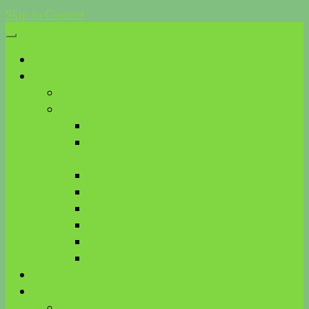
Skip to Content
Start
Was ist Kinesiologie?
Anwendungen
Methoden
Touch for Health
akademische Kinesiologie der ÖAKG
(AKDK)
Brain Gym®
Biologische Kinesiologie
R.E.S.E.T. TMG®
MFT
KnK
ART
Aktuelles
Über mich
Meine Ausbildungen