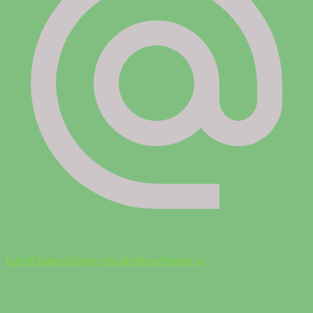
info@kinesiologie-elisabeth-schuster.at