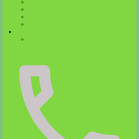
Stoffwechsel und Hormone
Emotionen und Glaubenssätze
Nebenniere
Vitalpilze im Überblick
Ätherische Öle
Feeling online shop