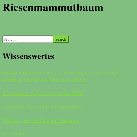
Riesenmammutbaum
Search
for:
Wissenswertes
Beinkrämpfe verstehen – Zusammenhang mit Venen,
Bauchspeicheldrüse, Milz und Zähnen
Kinderwunsch & Hormone bei HPU
ätherische Öle und Neurotransmitter
Wirkung von Farben auf Hormone
Edelsteine