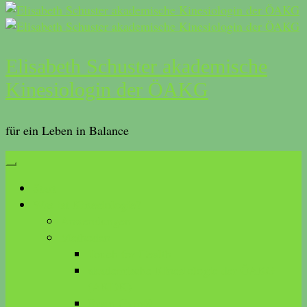
Elisabeth Schuster akademische
Kinesiologin der ÖAKG
für ein Leben in Balance
Start
Was ist Kinesiologie?
Anwendungen
Methoden
Touch for Health
akademische Kinesiologie der ÖAKG
(AKDK)
Brain Gym®