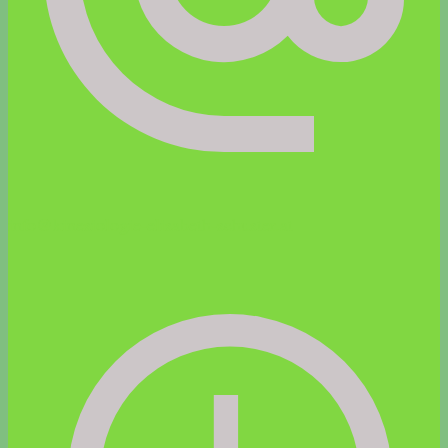
info@kinesiologie-elisabeth-schuster.at