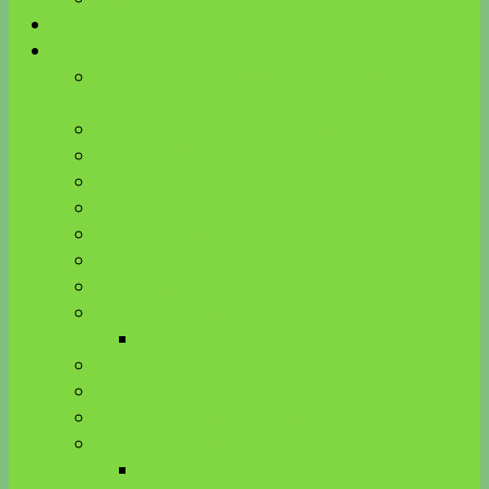
Energieausgleich
Kinesiologie Blog
Beinkrämpfe verstehen – Zusammenhang mit
Venen, Bauchspeicheldrüse, Milz und Zähnen
Kinderwunsch & Hormone bei HPU
ätherische Öle und Neurotransmitter
Wirkung von Farben auf Hormone
Edelsteine
Gemmomazerate
Vitalpilze
ätherische Öle
Aus der Pflanzenkunde
Brennnessel
Stille Entzündung
Cortisol
Bauchfett-Leber-Hormone
Mikronährstoffe
Immunsystem