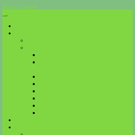
Skip to Content
Start
Was ist Kinesiologie?
Anwendungen
Methoden
Touch for Health
akademische Kinesiologie der ÖAKG
(AKDK)
Brain Gym®
Biologische Kinesiologie
R.E.S.E.T. TMG®
MFT
KnK
ART
Aktuelles
Über mich
Meine Ausbildungen