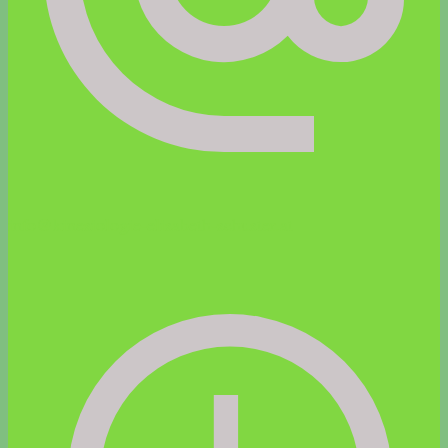
info@kinesiologie-elisabeth-schuster.at