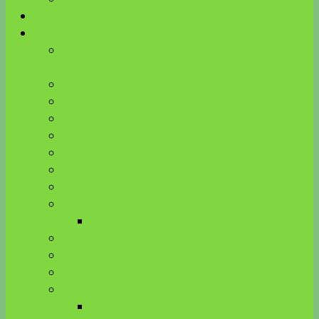
Energieausgleich
Kinesiologie Blog
Beinkrämpfe verstehen – Zusammenhang mit
Venen, Bauchspeicheldrüse, Milz und Zähnen
Kinderwunsch & Hormone bei HPU
ätherische Öle und Neurotransmitter
Wirkung von Farben auf Hormone
Edelsteine
Gemmomazerate
Vitalpilze
ätherische Öle
Aus der Pflanzenkunde
Brennnessel
Stille Entzündung
Cortisol
Bauchfett-Leber-Hormone
Mikronährstoffe
Immunsystem