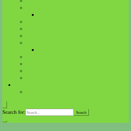
ätherische Öle
Aus der Pflanzenkunde
Brennnessel
Stille Entzündung
Cortisol
Bauchfett-Leber-Hormone
Mikronährstoffe
Immunsystem
Stoffwechsel und Hormone
Emotionen und Glaubenssätze
Nebenniere
Vitalpilze im Überblick
Ätherische Öle
Feeling online shop
Search for: