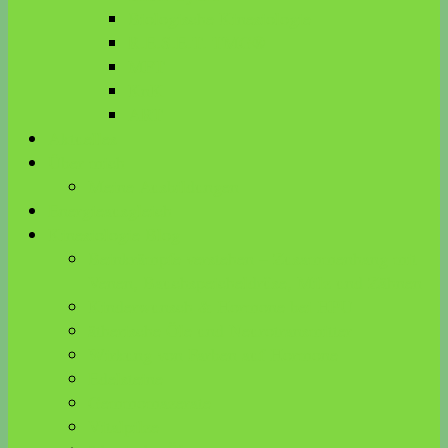
Biologische Kinesiologie
R.E.S.E.T. TMG®
MFT
KnK
ART
Aktuelles
Über mich
Meine Ausbildungen
Energieausgleich
Kinesiologie Blog
Beinkrämpfe verstehen – Zusammenhang mit
Venen, Bauchspeicheldrüse, Milz und Zähnen
Kinderwunsch & Hormone bei HPU
ätherische Öle und Neurotransmitter
Wirkung von Farben auf Hormone
Edelsteine
Gemmomazerate
Vitalpilze