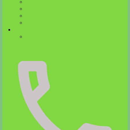
Stoffwechsel und Hormone
Emotionen und Glaubenssätze
Nebenniere
Vitalpilze im Überblick
Ätherische Öle
Feeling online shop