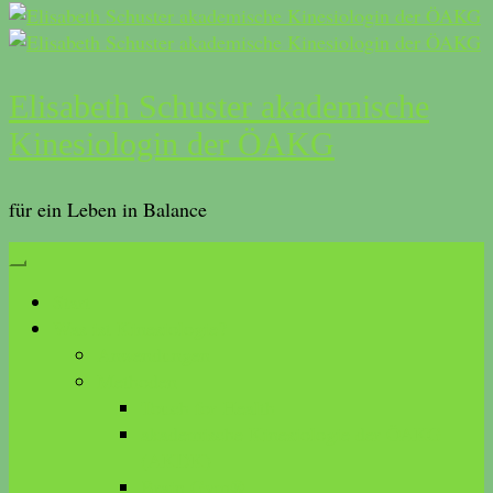
Elisabeth Schuster akademische
Kinesiologin der ÖAKG
für ein Leben in Balance
Start
Was ist Kinesiologie?
Anwendungen
Methoden
Touch for Health
akademische Kinesiologie der ÖAKG
(AKDK)
Brain Gym®