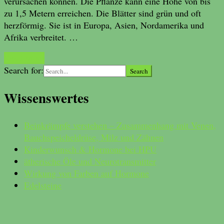
verursachen können. Die Pflanze kann eine Höhe von bis
zu 1,5 Metern erreichen. Die Blätter sind grün und oft
herzförmig. Sie ist in Europa, Asien, Nordamerika und
Afrika verbreitet. …
Read More
Search for:
Wissenswertes
Beinkrämpfe verstehen – Zusammenhang mit Venen,
Bauchspeicheldrüse, Milz und Zähnen
Kinderwunsch & Hormone bei HPU
ätherische Öle und Neurotransmitter
Wirkung von Farben auf Hormone
Edelsteine