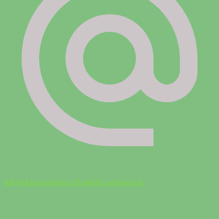
info@kinesiologie-elisabeth-schuster.at