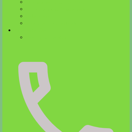
Stoffwechsel und Hormone
Emotionen und Glaubenssätze
Nebenniere
Vitalpilze im Überblick
Ätherische Öle
Feeling online shop