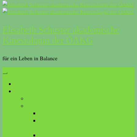
Elisabeth Schuster akademische
Kinesiologin der ÖAKG
für ein Leben in Balance
Start
Was ist Kinesiologie?
Anwendungen
Methoden
Touch for Health
akademische Kinesiologie der ÖAKG
(AKDK)
Brain Gym®