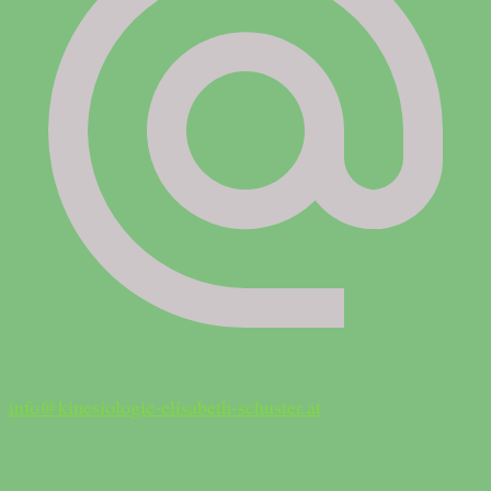
info@kinesiologie-elisabeth-schuster.at