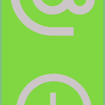
info@kinesiologie-elisabeth-schuster.at