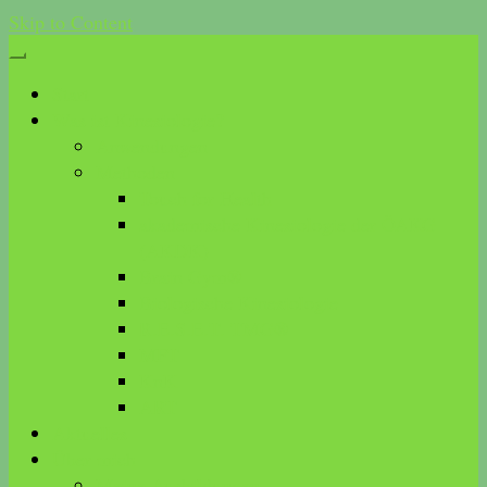
Skip to Content
Start
Was ist Kinesiologie?
Anwendungen
Methoden
Touch for Health
akademische Kinesiologie der ÖAKG
(AKDK)
Brain Gym®
Biologische Kinesiologie
R.E.S.E.T. TMG®
MFT
KnK
ART
Aktuelles
Über mich
Meine Ausbildungen