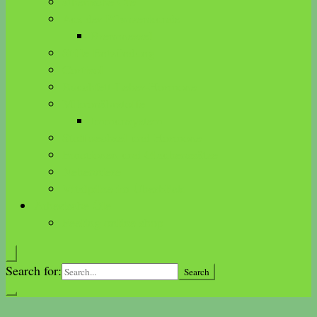
ätherische Öle
Aus der Pflanzenkunde
Brennnessel
Stille Entzündung
Cortisol
Bauchfett-Leber-Hormone
Mikronährstoffe
Immunsystem
Stoffwechsel und Hormone
Emotionen und Glaubenssätze
Nebenniere
Vitalpilze im Überblick
Ätherische Öle
Feeling online shop
Search for: