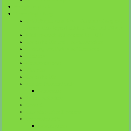
Energieausgleich
Kinesiologie Blog
Beinkrämpfe verstehen – Zusammenhang mit
Venen, Bauchspeicheldrüse, Milz und Zähnen
Kinderwunsch & Hormone bei HPU
ätherische Öle und Neurotransmitter
Wirkung von Farben auf Hormone
Edelsteine
Gemmomazerate
Vitalpilze
ätherische Öle
Aus der Pflanzenkunde
Brennnessel
Stille Entzündung
Cortisol
Bauchfett-Leber-Hormone
Mikronährstoffe
Immunsystem