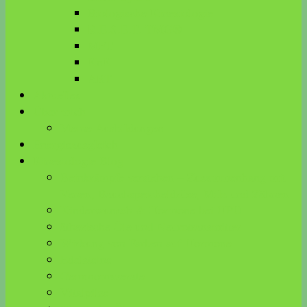
Biologische Kinesiologie
R.E.S.E.T. TMG®
MFT
KnK
ART
Aktuelles
Über mich
Meine Ausbildungen
Energieausgleich
Kinesiologie Blog
Beinkrämpfe verstehen – Zusammenhang mit
Venen, Bauchspeicheldrüse, Milz und Zähnen
Kinderwunsch & Hormone bei HPU
ätherische Öle und Neurotransmitter
Wirkung von Farben auf Hormone
Edelsteine
Gemmomazerate
Vitalpilze