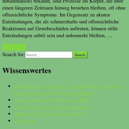
Inflammation) bekannt, sind Prozesse im Körper, die über
einen längeren Zeitraum hinweg bestehen bleiben, oft ohne
offensichtliche Symptome. Im Gegensatz zu akuten
Entzündungen, die als schmerzhafte und offensichtliche
Reaktionen auf Gewebeschäden auftreten, können stille
Entzündungen subtil sein und unbemerkt bleiben, …
Read More
Search for:
Wissenswertes
Beinkrämpfe verstehen – Zusammenhang mit Venen,
Bauchspeicheldrüse, Milz und Zähnen
Kinderwunsch & Hormone bei HPU
ätherische Öle und Neurotransmitter
Wirkung von Farben auf Hormone
Edelsteine