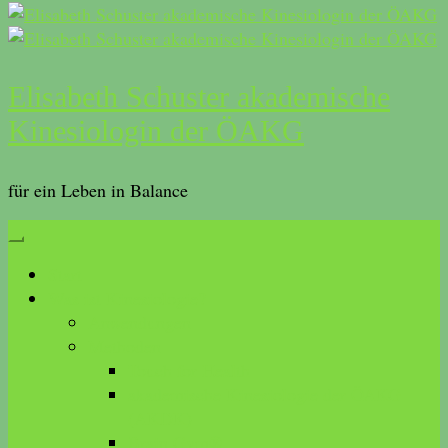
Elisabeth Schuster akademische
Kinesiologin der ÖAKG
für ein Leben in Balance
Start
Was ist Kinesiologie?
Anwendungen
Methoden
Touch for Health
akademische Kinesiologie der ÖAKG
(AKDK)
Brain Gym®