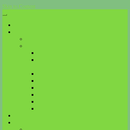
Skip to Content
Start
Was ist Kinesiologie?
Anwendungen
Methoden
Touch for Health
akademische Kinesiologie der ÖAKG
(AKDK)
Brain Gym®
Biologische Kinesiologie
R.E.S.E.T. TMG®
MFT
KnK
ART
Aktuelles
Über mich
Meine Ausbildungen