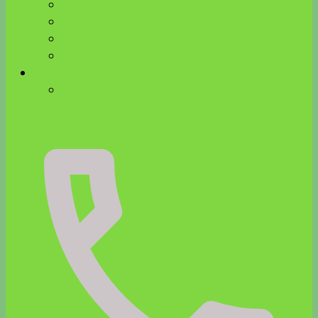
Stoffwechsel und Hormone
Emotionen und Glaubenssätze
Nebenniere
Vitalpilze im Überblick
Ätherische Öle
Feeling online shop