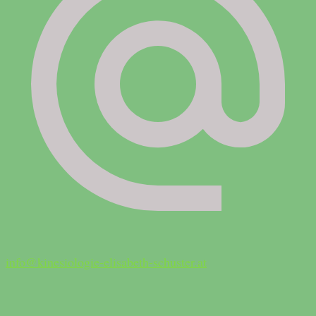
info@kinesiologie-elisabeth-schuster.at