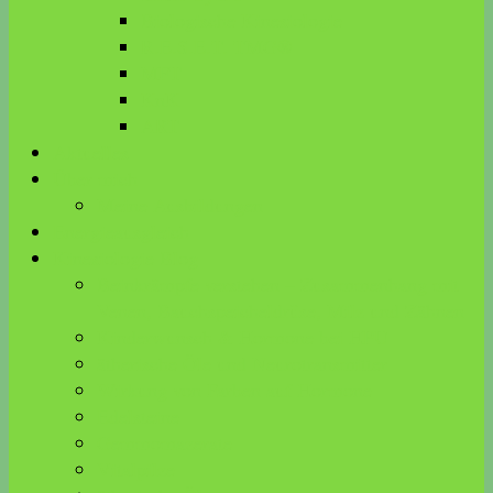
Biologische Kinesiologie
R.E.S.E.T. TMG®
MFT
KnK
ART
Aktuelles
Über mich
Meine Ausbildungen
Energieausgleich
Kinesiologie Blog
Beinkrämpfe verstehen – Zusammenhang mit
Venen, Bauchspeicheldrüse, Milz und Zähnen
Kinderwunsch & Hormone bei HPU
ätherische Öle und Neurotransmitter
Wirkung von Farben auf Hormone
Edelsteine
Gemmomazerate
Vitalpilze