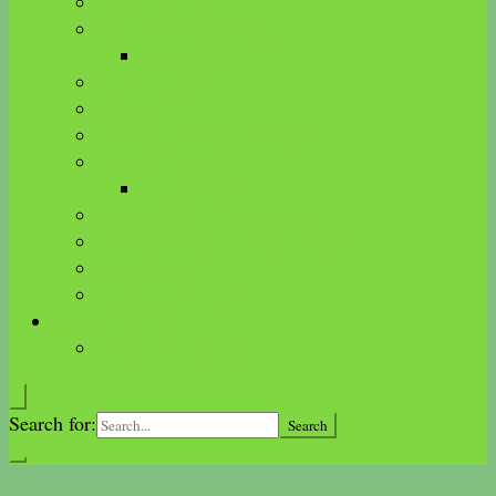
ätherische Öle
Aus der Pflanzenkunde
Brennnessel
Stille Entzündung
Cortisol
Bauchfett-Leber-Hormone
Mikronährstoffe
Immunsystem
Stoffwechsel und Hormone
Emotionen und Glaubenssätze
Nebenniere
Vitalpilze im Überblick
Ätherische Öle
Feeling online shop
Search for: