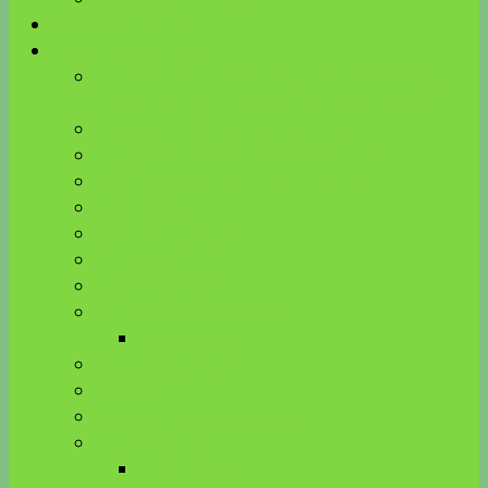
Energieausgleich
Kinesiologie Blog
Beinkrämpfe verstehen – Zusammenhang mit
Venen, Bauchspeicheldrüse, Milz und Zähnen
Kinderwunsch & Hormone bei HPU
ätherische Öle und Neurotransmitter
Wirkung von Farben auf Hormone
Edelsteine
Gemmomazerate
Vitalpilze
ätherische Öle
Aus der Pflanzenkunde
Brennnessel
Stille Entzündung
Cortisol
Bauchfett-Leber-Hormone
Mikronährstoffe
Immunsystem