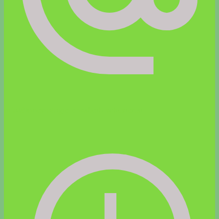
info@kinesiologie-elisabeth-schuster.at