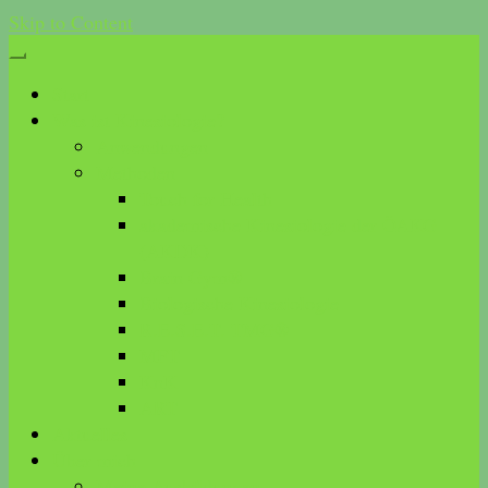
Skip to Content
Start
Was ist Kinesiologie?
Anwendungen
Methoden
Touch for Health
akademische Kinesiologie der ÖAKG
(AKDK)
Brain Gym®
Biologische Kinesiologie
R.E.S.E.T. TMG®
MFT
KnK
ART
Aktuelles
Über mich
Meine Ausbildungen