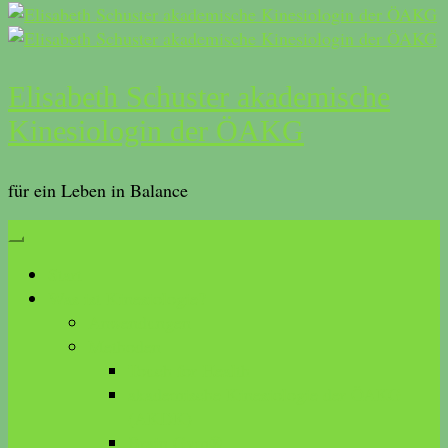
Elisabeth Schuster akademische
Kinesiologin der ÖAKG
für ein Leben in Balance
Start
Was ist Kinesiologie?
Anwendungen
Methoden
Touch for Health
akademische Kinesiologie der ÖAKG
(AKDK)
Brain Gym®