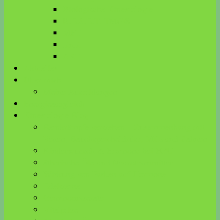
Biologische Kinesiologie
R.E.S.E.T. TMG®
MFT
KnK
ART
Aktuelles
Über mich
Meine Ausbildungen
Energieausgleich
Kinesiologie Blog
Beinkrämpfe verstehen – Zusammenhang mit
Venen, Bauchspeicheldrüse, Milz und Zähnen
Kinderwunsch & Hormone bei HPU
ätherische Öle und Neurotransmitter
Wirkung von Farben auf Hormone
Edelsteine
Gemmomazerate
Vitalpilze