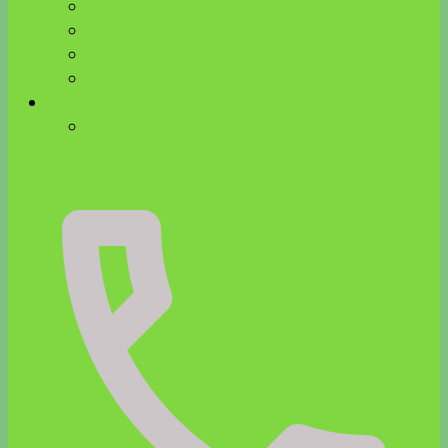
Stoffwechsel und Hormone
Emotionen und Glaubenssätze
Nebenniere
Vitalpilze im Überblick
Ätherische Öle
Feeling online shop