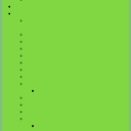
Energieausgleich
Kinesiologie Blog
Beinkrämpfe verstehen – Zusammenhang mit
Venen, Bauchspeicheldrüse, Milz und Zähnen
Kinderwunsch & Hormone bei HPU
ätherische Öle und Neurotransmitter
Wirkung von Farben auf Hormone
Edelsteine
Gemmomazerate
Vitalpilze
ätherische Öle
Aus der Pflanzenkunde
Brennnessel
Stille Entzündung
Cortisol
Bauchfett-Leber-Hormone
Mikronährstoffe
Immunsystem