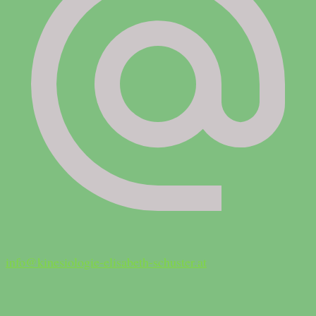
info@kinesiologie-elisabeth-schuster.at