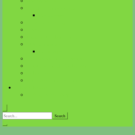
ätherische Öle
Aus der Pflanzenkunde
Brennnessel
Stille Entzündung
Cortisol
Bauchfett-Leber-Hormone
Mikronährstoffe
Immunsystem
Stoffwechsel und Hormone
Emotionen und Glaubenssätze
Nebenniere
Vitalpilze im Überblick
Ätherische Öle
Feeling online shop
Search
for: