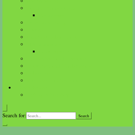
ätherische Öle
Aus der Pflanzenkunde
Brennnessel
Stille Entzündung
Cortisol
Bauchfett-Leber-Hormone
Mikronährstoffe
Immunsystem
Stoffwechsel und Hormone
Emotionen und Glaubenssätze
Nebenniere
Vitalpilze im Überblick
Ätherische Öle
Feeling online shop
Search for: