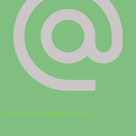
info@kinesiologie-elisabeth-schuster.at