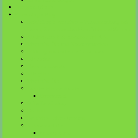
Energieausgleich
Kinesiologie Blog
Beinkrämpfe verstehen – Zusammenhang mit
Venen, Bauchspeicheldrüse, Milz und Zähnen
Kinderwunsch & Hormone bei HPU
ätherische Öle und Neurotransmitter
Wirkung von Farben auf Hormone
Edelsteine
Gemmomazerate
Vitalpilze
ätherische Öle
Aus der Pflanzenkunde
Brennnessel
Stille Entzündung
Cortisol
Bauchfett-Leber-Hormone
Mikronährstoffe
Immunsystem