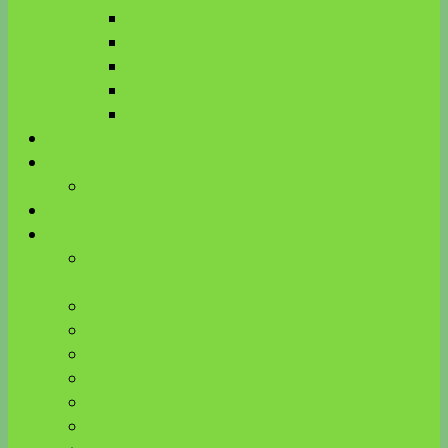
Biologische Kinesiologie
R.E.S.E.T. TMG®
MFT
KnK
ART
Aktuelles
Über mich
Meine Ausbildungen
Energieausgleich
Kinesiologie Blog
Beinkrämpfe verstehen – Zusammenhang mit
Venen, Bauchspeicheldrüse, Milz und Zähnen
Kinderwunsch & Hormone bei HPU
ätherische Öle und Neurotransmitter
Wirkung von Farben auf Hormone
Edelsteine
Gemmomazerate
Vitalpilze