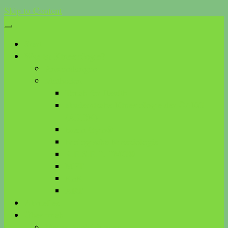
Skip to Content
Start
Was ist Kinesiologie?
Anwendungen
Methoden
Touch for Health
akademische Kinesiologie der ÖAKG
(AKDK)
Brain Gym®
Biologische Kinesiologie
R.E.S.E.T. TMG®
MFT
KnK
ART
Aktuelles
Über mich
Meine Ausbildungen