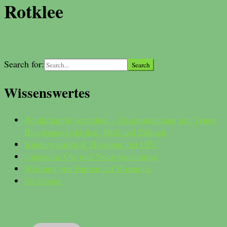
Rotklee
Search for:
Wissenswertes
Beinkrämpfe verstehen – Zusammenhang mit Venen,
Bauchspeicheldrüse, Milz und Zähnen
Kinderwunsch & Hormone bei HPU
ätherische Öle und Neurotransmitter
Wirkung von Farben auf Hormone
Edelsteine