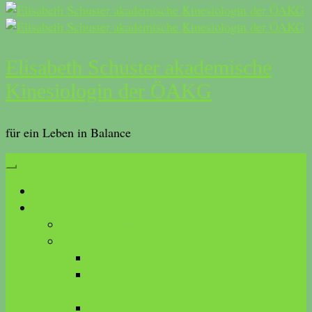
Elisabeth Schuster akademische
Kinesiologin der ÖAKG
für ein Leben in Balance
Start
Was ist Kinesiologie?
Anwendungen
Methoden
Touch for Health
akademische Kinesiologie der ÖAKG
(AKDK)
Brain Gym®