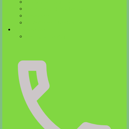
Stoffwechsel und Hormone
Emotionen und Glaubenssätze
Nebenniere
Vitalpilze im Überblick
Ätherische Öle
Feeling online shop