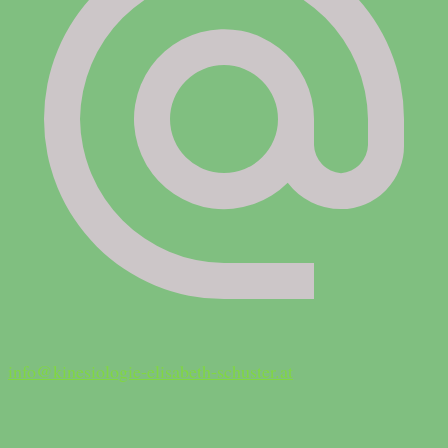
info@kinesiologie-elisabeth-schuster.at