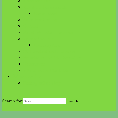
ätherische Öle
Aus der Pflanzenkunde
Brennnessel
Stille Entzündung
Cortisol
Bauchfett-Leber-Hormone
Mikronährstoffe
Immunsystem
Stoffwechsel und Hormone
Emotionen und Glaubenssätze
Nebenniere
Vitalpilze im Überblick
Ätherische Öle
Feeling online shop
Search for: