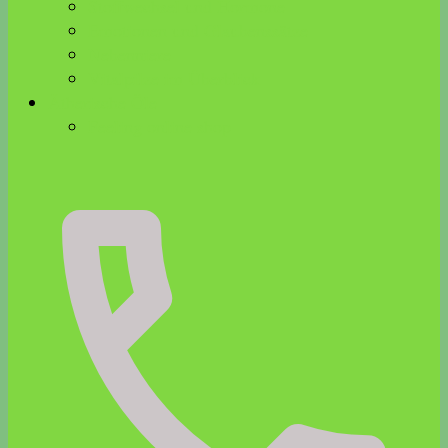
Stoffwechsel und Hormone
Emotionen und Glaubenssätze
Nebenniere
Vitalpilze im Überblick
Ätherische Öle
Feeling online shop