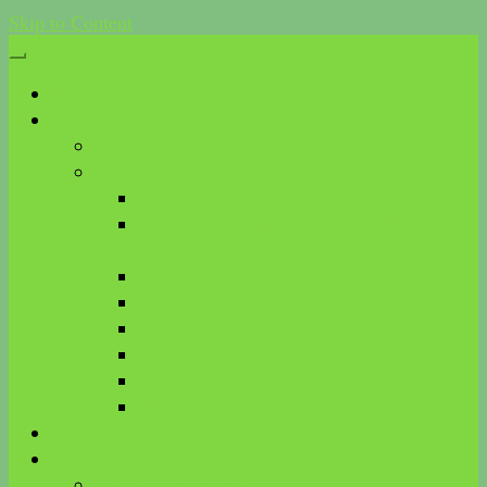
Skip to Content
Start
Was ist Kinesiologie?
Anwendungen
Methoden
Touch for Health
akademische Kinesiologie der ÖAKG
(AKDK)
Brain Gym®
Biologische Kinesiologie
R.E.S.E.T. TMG®
MFT
KnK
ART
Aktuelles
Über mich
Meine Ausbildungen