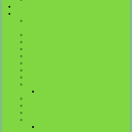
Energieausgleich
Kinesiologie Blog
Beinkrämpfe verstehen – Zusammenhang mit
Venen, Bauchspeicheldrüse, Milz und Zähnen
Kinderwunsch & Hormone bei HPU
ätherische Öle und Neurotransmitter
Wirkung von Farben auf Hormone
Edelsteine
Gemmomazerate
Vitalpilze
ätherische Öle
Aus der Pflanzenkunde
Brennnessel
Stille Entzündung
Cortisol
Bauchfett-Leber-Hormone
Mikronährstoffe
Immunsystem