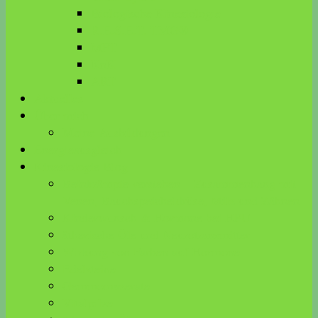
Biologische Kinesiologie
R.E.S.E.T. TMG®
MFT
KnK
ART
Aktuelles
Über mich
Meine Ausbildungen
Energieausgleich
Kinesiologie Blog
Beinkrämpfe verstehen – Zusammenhang mit
Venen, Bauchspeicheldrüse, Milz und Zähnen
Kinderwunsch & Hormone bei HPU
ätherische Öle und Neurotransmitter
Wirkung von Farben auf Hormone
Edelsteine
Gemmomazerate
Vitalpilze