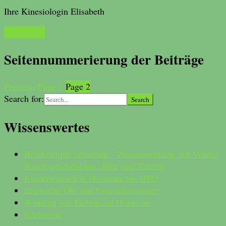
Ihre Kinesiologin Elisabeth
Read More
Seitennummerierung der Beiträge
Previous
Page
1
Page
2
Search for:
Wissenswertes
Beinkrämpfe verstehen – Zusammenhang mit Venen,
Bauchspeicheldrüse, Milz und Zähnen
Kinderwunsch & Hormone bei HPU
ätherische Öle und Neurotransmitter
Wirkung von Farben auf Hormone
Edelsteine