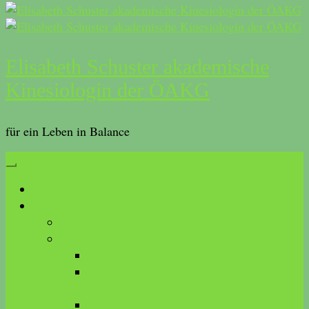
Elisabeth Schuster akademische
Kinesiologin der ÖAKG
für ein Leben in Balance
Start
Was ist Kinesiologie?
Anwendungen
Methoden
Touch for Health
akademische Kinesiologie der ÖAKG
(AKDK)
Brain Gym®